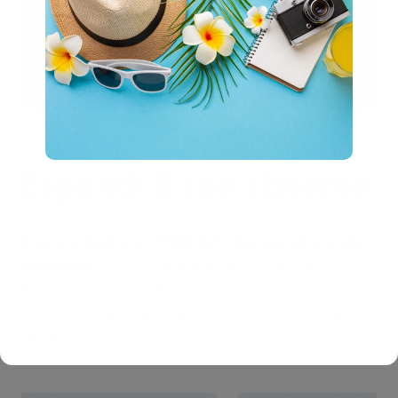
Settore
Tessile
Espandi il tuo sistema
Con la soluzione ‘PRESENZE’ hai già tutto sotto
controllo?
Scopri come fare ancora di più.
Aggiungi solo i moduli e le soluzioni PCSistemi che
ti servono, quando ti servono. Crea il tuo sistema
perfetto, senza sprechi.