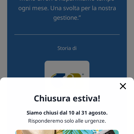
ogni mese. Una svolta per la nostra
gestione.”
Storia di
Chiusura estiva!
Siamo chiusi dal 10 al 31 agosto.
Dimensione
Risponderemo solo alle urgenze.
60 dipendenti