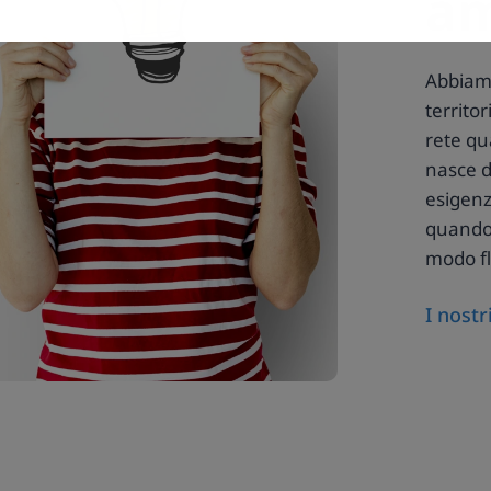
am
Abbiamo 
territo
rete qua
nasce d
esigenz
quando 
modo fl
I nostr