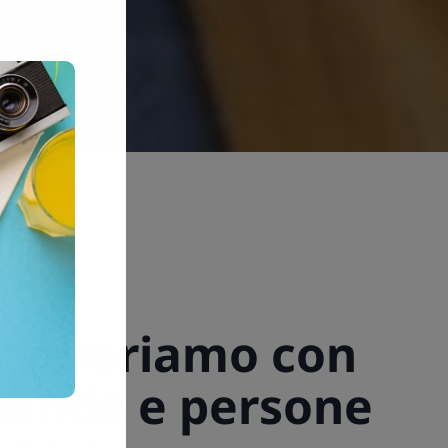
llaboriamo con
iende e persone